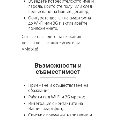
Въведете потребителското име и
парола, които сте получили след
подписване на Вашия договор;
Осигурете достъп на смартфона
до Wi-Fi или 3G и активирайте
приложението.
Сега се насладете на гъвкавия
достъп до гласовите услуги на
VMobile!
Възможности и
съвместимост
Приемане и осъществяване на
обаждания;
Работи под Wi-Fi и 3G мрежи;
Интеграция с контактите на
Вашия смартфон;
Списък с получени, направени и